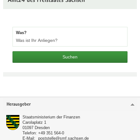
Amt24 des Freistaates Sachsen
Was?
Suchen
Footer-
Herausgeber
Bereich
Staatsministerium der Finanzen
Carolaplatz 1
01097
Dresden
Telefon:
+49 351 564-0
E-Mail:
poststelle@smf.sachsen.de