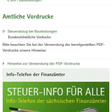
a
v
Amtliche Vordrucke
i
g
a
Steuerabzug bei Bauleistungen
t
Bundeseinheitliche Vordrucke
i
Bitte beachten Sie bei der Verwendung der bereitgestellten PDF-
o
Vordrucke unsere Hinweise:
n
Hinweise zur Verwendung der PDF-Vordrucke
Weitere
Info-Telefon der Finanzämter
Information