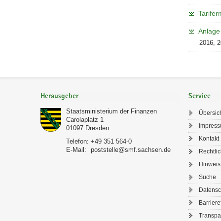
Tarife
Anlage
2016, 
Footer-
Bereich
Herausgeber
Service
Staatsministerium der Finanzen
Übersic
Carolaplatz 1
Impres
01097
Dresden
Kontakt
Telefon:
+49 351 564-0
E-Mail:
poststelle@smf.sachsen.de
Rechtli
Hinweis
Suche
Datensc
Barriere
Transpa