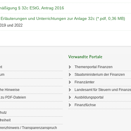
rmäßigung § 32c EStG, Antrag 2016
 Erläuterungen und Unterrichtungen zur Anlage 32c (*.pdf, 0,36 MB)
2019 und 2022
Verwandte Portale
ht
Themenportal Finanzen
sum
Staatsministerium der Finanzen
Finanzämter
che Hinweise
Landesamt für Steuern und Finanz
 zu PDF-Dateien
Ausbildungsportal
Finanzfüchse
hutz
freiheit
renzhinweis / Transparenzanspruch