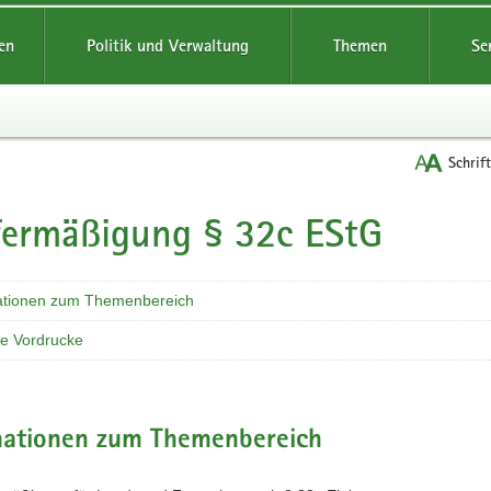
reifende
en
Politik und Verwaltung
Themen
Se
Schrif
fermäßigung § 32c EStG
t
ationen zum Themenbereich
he Vordrucke
mationen zum Themenbereich