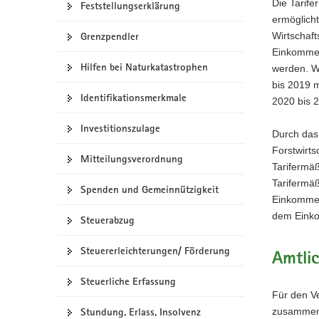
Die Tarif
Feststellungserklärung
a
ermöglicht
v
Wirtschaf
Grenzpendler
i
Einkommen
g
Hilfen bei Naturkatastrophen
werden. W
a
bis 2019 
Identifikationsmerkmale
t
2020 bis 
i
Investitionszulage
o
Durch das
n
Forstwirts
Mitteilungsverordnung
Tarifermä
Tarifermä
Spenden und Gemeinnützigkeit
Einkommen
dem Einko
Steuerabzug
Steuererleichterungen/ Förderung
Amtli
Steuerliche Erfassung
Für den Ve
Stundung, Erlass, Insolvenz
zusammen 