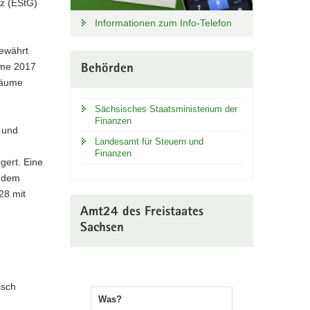
z (EStG)
Informationen zum Info-Telefon
ewährt
ume 2017
Behörden
räume
Sächsisches Staatsministerium der
Finanzen
 und
Landesamt für Steuern und
Finanzen
gert. Eine
t dem
28 mit
Amt24 des Freistaates
Sachsen
isch
Was?