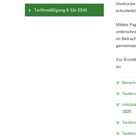
Vordrucke 
Tarifermäßigung § 32c EStG
erforderlic
Mittels Pa
unterschr
im Betrach
gemeinsam
Zur Ermitt
an.
Berech
Tarife
Infobla
2025
Tarife
Tarife