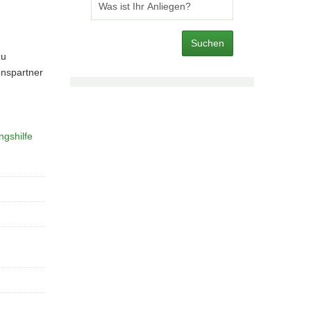
Suchen
zu
nspartner
gshilfe