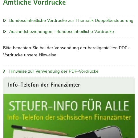
Amtliche Vordrucke
a
v
Bundeseinheitliche Vordrucke zur Thematik Doppelbesteuerung
i
g
Auslandsbeziehungen - Bundeseinheitliche Vordrucke
a
t
Bitte beachten Sie bei der Verwendung der bereitgestellten PDF-
i
Vordrucke unsere Hinweise:
o
n
Hinweise zur Verwendung der PDF-Vordrucke
Weitere
Info-Telefon der Finanzämter
Information