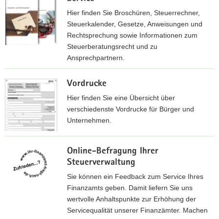
d
Hier finden Sie Broschüren, Steuerrechner,
e
Steuerkalender, Gesetze, Anweisungen und
n
Rechtsprechung sowie Informationen zum
T
Steuerberatungsrecht und zu
h
Ansprechpartnern.
e
z
m
Vordrucke
u
e
d
Hier finden Sie eine Übersicht über
n
e
verschiedenste Vordrucke für Bürger und
b
n
Unternehmen.
e
S
r
e
z
e
Online-Befragung Ihrer
r
u
i
Steuerverwaltung
v
d
c
i
e
Sie können ein Feedback zum Service Ihres
h
c
n
Finanzamts geben. Damit liefern Sie uns
e
e
V
wertvolle Anhaltspunkte zur Erhöhung der
n
a
o
Servicequalität unserer Finanzämter. Machen