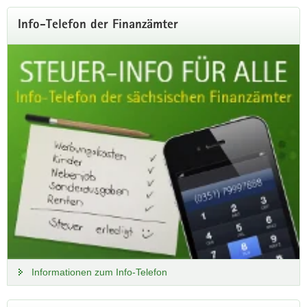
f
r
Info-Telefon der Finanzämter
a
g
t
-
n
a
c
h
.
d
e
/
Informationen zum Info-Telefon