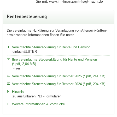
n
r
Sie mit: www.ihr-finanzamt-fragt-nach.de
g
d
w
e
r
Weitere
w
Rentenbesteuerung
b
u
Information
w
o
c
.
t
k
Die vereinfachte »Erklärung zur Veranlagung von Alterseinkünften«
i
sowie weitere Informationen finden Sie unter
e
e
h
n
n
r
Vereinfachte Steuererklärung für Rente und Pension
-
einfachELSTER
f
Ihre vereinfachte Steuererklärung für Rente und Pension
i
(*.pdf, 2,04 MB)
Flyer
n
a
Vereinfachte Steuererklärung für Rentner 2025 (*.pdf, 241 KB)
n
Vereinfachte Steuererklärung für Rentner 2024 (*.pdf, 204 KB)
z
Hinweis
a
zu ausfüllbaren PDF-Formularen
m
Weitere Informationen & Vordrucke
t
-