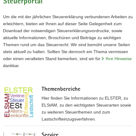
Steuerportal
a
v
Um die mit der jährlichen Steuererklärung verbundenen Arbeiten zu
i
erleichtern, bieten wir Ihnen auf dieser Seite Gelegenheit zum
g
Download der notwendigen Steuererklärungsvordrucke, sowie
a
aktuelle Informationen, Broschüren und Beiträge zu wichtigen
t
Themen rund um das Steuerrecht. Wir sind bemüht unsere Seiten
i
stets aktuell zu halten. Sollten Sie dennoch ein Thema vermissen
o
oder einen veralteten Stand bemerken, sind wir für
Ihre Hinweise
n
dankbar.
Themenbereiche
Hier finden Sie Informationen zu ELSTER, zu
ELStAM, zu den wichtigsten Steuerarten sowie
zu weiteren Steuerthemen und zum
Lastschrifteinzugsverfahren.
z
Service
u