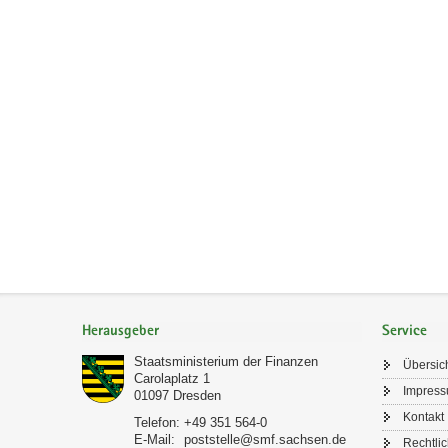
a
v
i
g
a
t
i
o
n
Footer-
Bereich
Herausgeber
Service
Staatsministerium der Finanzen
Übersic
Carolaplatz 1
Impres
01097
Dresden
Kontakt
Telefon:
+49 351 564-0
E-Mail:
poststelle@smf.sachsen.de
Rechtli