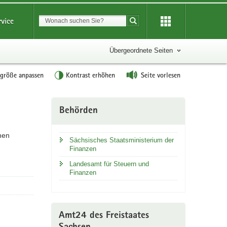
Suchbegriff
rvice
Suche starten
Übergeordnete Seiten
tgröße anpassen
Kontrast erhöhen
Seite vorlesen
Weitere
Behörden
Information
hen
Sächsisches Staatsministerium der
Finanzen
Landesamt für Steuern und
Finanzen
Amt24 des Freistaates