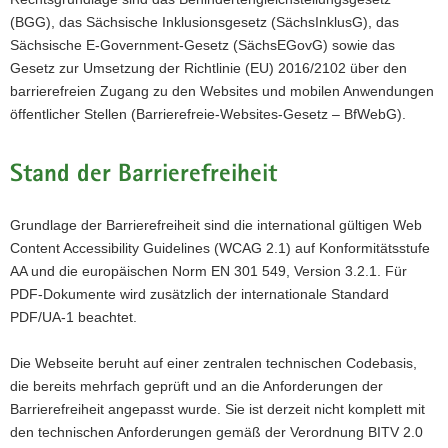
(BGG), das Sächsische Inklusionsgesetz (SächsInklusG), das
a
Sächsische E-Government-Gesetz (SächsEGovG) sowie das
v
Gesetz zur Umsetzung der Richtlinie (EU) 2016/2102 über den
i
barrierefreien Zugang zu den Websites und mobilen Anwendungen
g
öffentlicher Stellen (Barrierefreie-Websites-Gesetz – BfWebG).
a
t
i
Stand der Barrierefreiheit
o
n
Grundlage der Barrierefreiheit sind die international gültigen Web
Content Accessibility Guidelines (WCAG 2.1) auf Konformitätsstufe
AA und die europäischen Norm EN 301 549, Version 3.2.1. Für
PDF-Dokumente wird zusätzlich der internationale Standard
PDF/UA-1 beachtet.
Die Webseite beruht auf einer zentralen technischen Codebasis,
die bereits mehrfach geprüft und an die Anforderungen der
Barrierefreiheit angepasst wurde. Sie ist derzeit nicht komplett mit
den technischen Anforderungen gemäß der Verordnung BITV 2.0