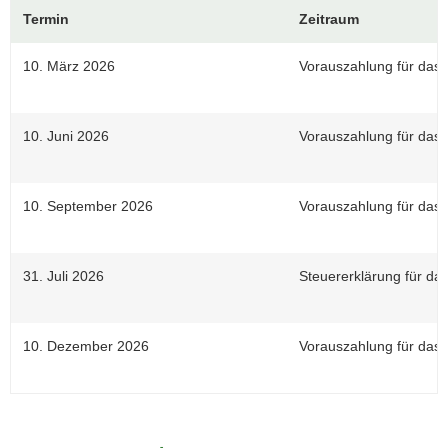
Termin
Zeitraum
a
v
10. März 2026
Vorauszahlung für das 
i
g
a
10. Juni 2026
Vorauszahlung für das I
t
i
o
10. September 2026
Vorauszahlung für das I
n
31. Juli 2026
Steuererklärung für da
10. Dezember 2026
Vorauszahlung für das 