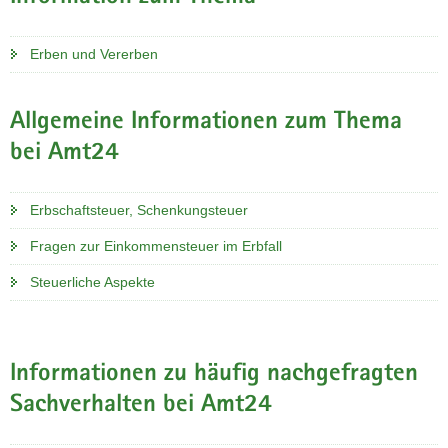
a
v
Erben und Vererben
i
g
a
Allgemeine Informationen zum Thema
t
bei Amt24
i
o
n
Erbschaftsteuer, Schenkungsteuer
Fragen zur Einkommensteuer im Erbfall
Steuerliche Aspekte
Informationen zu häufig nachgefragten
Sachverhalten bei Amt24