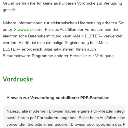
Grund werden hierfür keine ausfüllbaren Vordrucke zur Verfügung
a
gestellt.
v
i
Nähere Informationen zur elektronischen Übermittlung erhalten Sie
g
unter
www.elster.de
. Für das Ausfüllen der Formulare und die
a
elektronische Datenübermittlung kann »Mein ELSTER« verwendet
t
werden. Hierfür ist eine einmalige Registrierung bei »Mein
i
ELSTER« erforderlich. Alternativ stehen Ihnen auch
o
Steuersoftware-Programme anderer Hersteller zur Verfügung.
n
Vordrucke
Hinweis zur Verwendung ausfüllbarer PDF-Formulare
Nahezu alle modernen Browser haben eigene PDF-Reader integriert
ausfüllbaren pdf-Formularen umgehen. Sollte beim Ausfüllen eine f
verwenden Sie bitte einen anderen Browser oder speichern das For